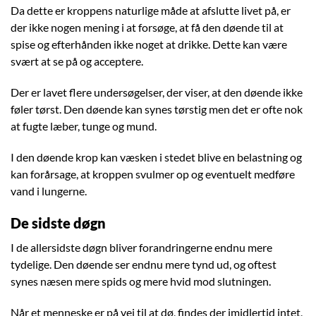
Da dette er kroppens naturlige måde at afslutte livet på, er
der ikke nogen mening i at forsøge, at få den døende til at
spise og efterhånden ikke noget at drikke. Dette kan være
svært at se på og acceptere.
Der er lavet flere undersøgelser, der viser, at den døende ikke
føler tørst. Den døende kan synes tørstig men det er ofte nok
at fugte læber, tunge og mund.
I den døende krop kan væsken i stedet blive en belastning og
kan forårsage, at kroppen svulmer op og eventuelt medføre
vand i lungerne.
De sidste døgn
I de allersidste døgn bliver forandringerne endnu mere
tydelige. Den døende ser endnu mere tynd ud, og oftest
synes næsen mere spids og mere hvid mod slutningen.
Når et menneske er på vej til at dø, findes der imidlertid intet,