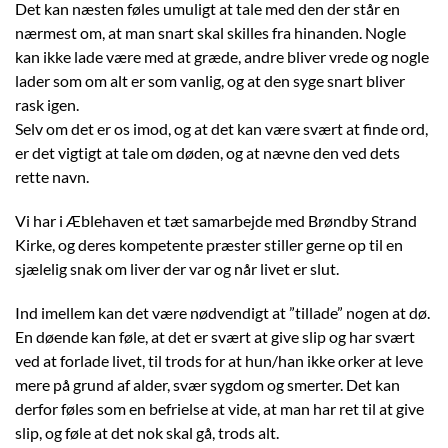
Det kan næsten føles umuligt at tale med den der står en
nærmest om, at man snart skal skilles fra hinanden. Nogle
kan ikke lade være med at græde, andre bliver vrede og nogle
lader som om alt er som vanlig, og at den syge snart bliver
rask igen.
Selv om det er os imod, og at det kan være svært at finde ord,
er det vigtigt at tale om døden, og at nævne den ved dets
rette navn.
Vi har i Æblehaven et tæt samarbejde med Brøndby Strand
Kirke, og deres kompetente præster stiller gerne op til en
sjælelig snak om liver der var og når livet er slut.
Ind imellem kan det være nødvendigt at ”tillade” nogen at dø.
En døende kan føle, at det er svært at give slip og har svært
ved at forlade livet, til trods for at hun/han ikke orker at leve
mere på grund af alder, svær sygdom og smerter. Det kan
derfor føles som en befrielse at vide, at man har ret til at give
slip, og føle at det nok skal gå, trods alt.