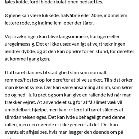
føles kolde, fordi blodcirkulationen nedsættes.
Øjnene kan være lukkede, halvåbne eller åbne, indimellem
lettere røde, og indimellem løber der tårer.
Vejrtrækningen kan blive langsommere, hurtigere eller
uregelmæssig. Det er ikke usædvanligt at vejrtrækningen
ændrer dybde, og at den kan ophøre for en stund, for derefter
at komme i gang igen.
I luftrøret dannes til stadighed slim som normalt
rømmes/hostes op for derefter at blive sunket. Til sidst orker
man ikke at synke. Der kan være ansamling af slim, som kører
op og ned i luftrøret og som kan give en rallende lyd når man
trækker vejret. At anvende et sug for at få slimet væk vil
umiddelbart hjælpe, men kan irritere luftrøret således at
slimdannelsen øges. Det kan lyde ubehageligt med denne
rallen, men den døende er ikke generet af det. Det kan
eventuelt afhjælpes, hvis man lægger den døende om på